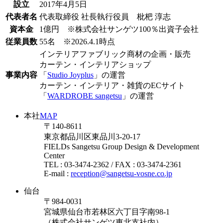
設立
2017年4月5日
代表者名
代表取締役 社長執行役員 枇杷 淳志
資本金
1億円 ※株式会社サンゲツ100％出資子会社
従業員数
55名 ※2026.4.1時点
インテリアファブリック商材の企画・販売
カーテン・インテリアショップ
事業内容
「
Studio Joyplus
」の運営
カーテン・インテリア・雑貨のECサイト
「
WARDROBE sangetsu
」の運営
本社
MAP
〒140-8611
東京都品川区東品川3-20-17
FIELDs Sangetsu Group Design & Development
Center
TEL : 03-3474-2362 / FAX : 03-3474-2361
E-mail :
reception@sangetsu-vosne.co.jp
仙台
〒984-0031
宮城県仙台市若林区六丁目字南98-1
（株式会社サンゲツ東北支社内）