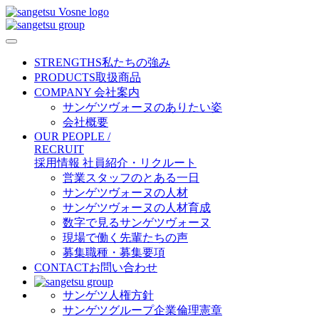
STRENGTHS
私たちの強み
PRODUCTS
取扱商品
COMPANY
会社案内
サンゲツヴォーヌのありたい姿
会社概要
OUR PEOPLE /
RECRUIT
採用情報
社員紹介・リクルート
営業スタッフのとある一日
サンゲツヴォーヌの人材
サンゲツヴォーヌの人材育成
数字で見るサンゲツヴォーヌ
現場で働く先輩たちの声
募集職種・募集要項
CONTACT
お問い合わせ
サンゲツ人権方針
サンゲツグループ企業倫理憲章